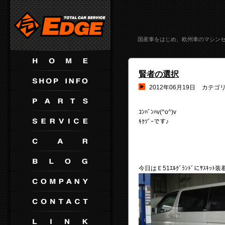
国産車をはじめ、欧州車のマシン
賢者の選択
2012年06月19日
カテゴ
ｺﾝﾊﾞﾝﾊv(^o^)v
ｷｸｿﾞｰです♪
今日はＥ51ｴﾙｸﾞﾗﾝﾄﾞにｻｽｷｯﾄ