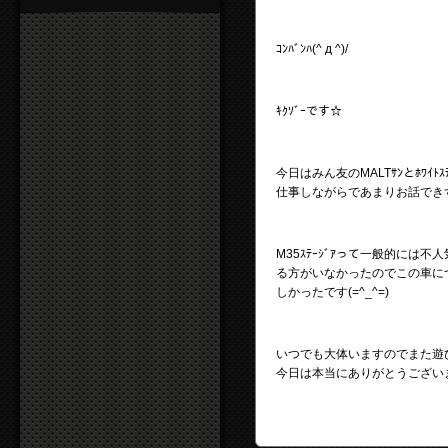
ｺﾝﾊﾞﾝﾊ(^ д ^)/
ｷｸｿﾞｰです☆
今日はみん友のMALTｻﾝとﾎﾜｲﾄ
仕事しながらであまりお話できずに
M35ｽﾃｰｼﾞｱって一般的に
る方がいなかったのでこの車に
しかったです(=^_^=)
いつでも大体いますのでまた遊び
今日は本当にありがとうございまし