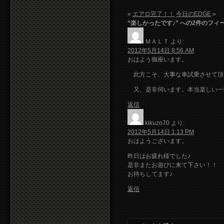
«
エアロ完了！！
今日のEDGE
»
“楽しかったです♪” への2件のフィ
ＭＡＬＴ
より:
2012年5月14日 8:56 AM
おはよう御座います。
此方こそ、大事な車試乗させて頂
又、是非伺います。本当楽しい一
返信
kikuzo70
より:
2012年5月14日 1:13 PM
おはようございます。
昨日はお疲れ様でした♪
是非またお遊びに来て下さい！！
お待ちしてます♪
返信