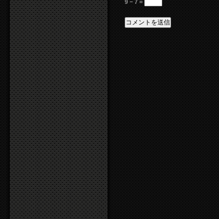
9 − 7 =