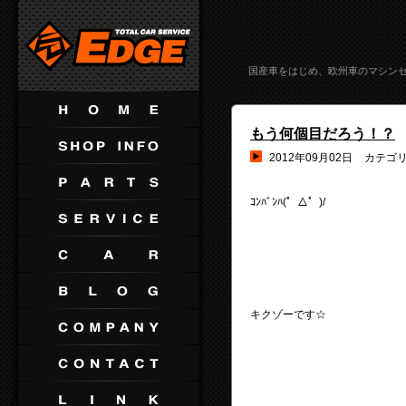
国産車をはじめ、欧州車のマシン
もう何個目だろう！？
2012年09月02日
カテゴ
ｺﾝﾊﾞﾝﾊ(゜△゜)/
キクゾーです☆